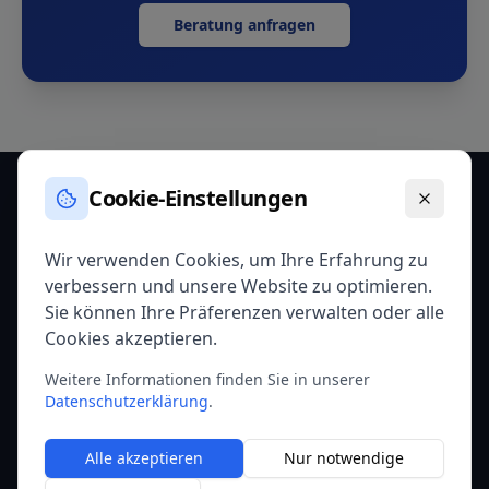
Beratung anfragen
Cookie-Einstellungen
Talent. Time. Transformation
Wir verwenden Cookies, um Ihre Erfahrung zu
verbessern und unsere Website zu optimieren.
Praxisnahe SAFe®- und AI-Native-Schulungen von
Sie können Ihre Präferenzen verwalten oder alle
erfahrenen Experten in der Schweiz.
Cookies akzeptieren.
Taleon GmbH
info@taleon.ch
Folgen Sie uns
Weitere Informationen finden Sie in unserer
Datenschutzerklärung
.
Stüssistrasse 50
+41 78 302 47 67
8057 Zürich
Alle akzeptieren
Nur notwendige
©
2026
Taleon GmbH ·
Kontakt
·
Impressum
·
Datenschutz
·
AGB
·