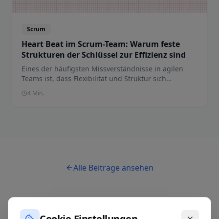
Scrum
Heart Beat im Scrum-Team: Warum feste
Strukturen der Schlüssel zur Effizienz sind
Eines der häufigsten Missverständnisse in agilen
Teams ist, dass Flexibilität und Struktur sich
ausschliessen. Teams mühen sich mit chaotischen
4
Min.
Sprints ab und suchen die Ursache in den
Menschen, im Backlog, im Tool. Der wahre Grund ist
meist einfacher: Sie haben keinen Heart Beat. Und
ohne ihn fällt alles auseinander.
Alle Beiträge ansehen
Cookie-Einstellungen